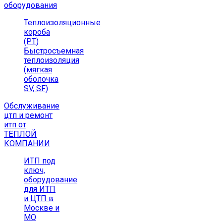
оборудования
Теплоизоляционные
короба
(РТ)
Быстросъемная
теплоизоляция
(мягкая
оболочка
SV, SF)
Обслуживание
цтп и ремонт
итп от
ТЁПЛОЙ
КОМПАНИИ
ИТП под
ключ,
оборудование
для ИТП
и ЦТП в
Москве и
МО