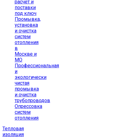
расчет и
поставки
под ключ
Промывка,
установка
и очистка
систем
отопления
в
Москве и
МО
Профессиональная
и
экологически
чистая
промывка
и очистка
трубопроводов
Опрессовка
систем
отопления
Тепловая
изоляция