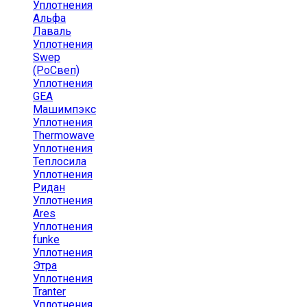
Уплотнения
Альфа
Лаваль
Уплотнения
Swep
(РоСвеп)
Уплотнения
GEA
Машимпэкс
Уплотнения
Thermowave
Уплотнения
Теплосила
Уплотнения
Ридан
Уплотнения
Ares
Уплотнения
funke
Уплотнения
Этра
Уплотнения
Tranter
Уплотнения