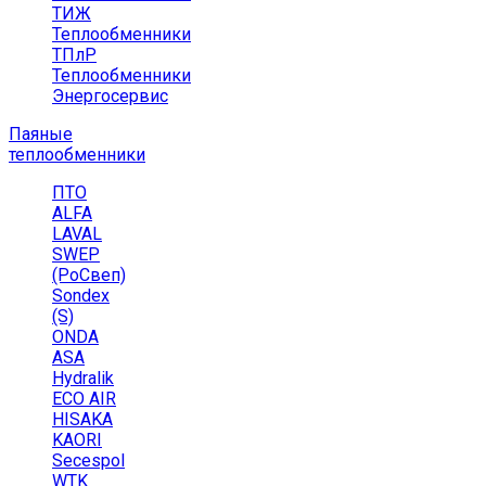
ТИЖ
Теплообменники
ТПлР
Теплообменники
Энергосервис
Паяные
теплообменники
ПТО
ALFA
LAVAL
SWEP
(РоСвеп)
Sondex
(S)
ONDA
ASA
Hydralik
ECO AIR
HISAKA
KAORI
Secespol
WTK