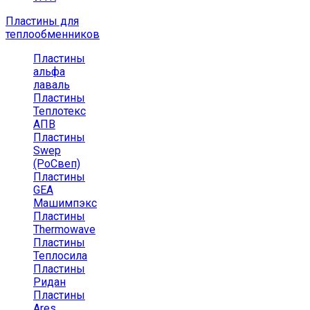
Пластины для
теплообменников
Пластины
альфа
лаваль
Пластины
Теплотекс
АПВ
Пластины
Swep
(РоСвеп)
Пластины
GEA
Машимпэкс
Пластины
Thermowave
Пластины
Теплосила
Пластины
Ридан
Пластины
Ares