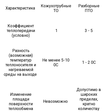
Кожухотрубные
Разборные
Характеристика
ТО
ПТО
Коэффициент
теплопередачи
1
3 - 5
(условно)
Разность
(возможная)
температур
Не менее 5-10
1 - 2 0С
теплоносителя и
0С
нагреваемой
среды на выходе
Допустимо в
Изменение
широких
площади
пределах,
Невозможно
поверхности
кратно
теплообмена
количеству