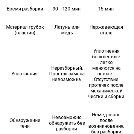
Время разборки
90 - 120 мин.
15 мин.
Материал трубок
Латунь или
Нержавеющая
(пластин)
медь
сталь
Уплотнения
бесклеевые
легко
Неразборный.
меняются на
Уплотнения
Простая замена
новые. .
невозможна
Отсутствие
протечек после
механической
чистки и сборки
Немедленно
Невозможно
Обнаружение
после
обнаружить без
течи
возникновения,
разборки
без разборки