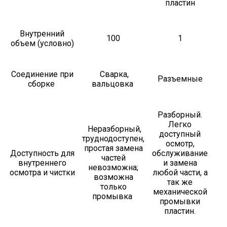
пластин
Внутренний
100
1
объем (условно)
Соединение при
Сварка,
Разъемные
сборке
вальцовка
Разборный.
Легко
Неразборный,
доступный
труднодоступен,
осмотр,
простая замена
Доступность для
обслуживание
частей
внутреннего
и замена
невозможна;
осмотра и чистки
любой части, а
возможна
так же
только
механической
промывка
промывки
пластин.