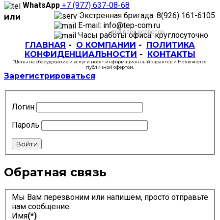
WhatsApp
+7 (977) 637-08-68
Экстренная бригада: 8(926) 161-6105
или
E-mail: info@tep-com.ru
для всех вопросов
Часы работы офиса: круглосуточно
ГЛАВНАЯ
-
О КОМПАНИИ
-
ПОЛИТИКА
КОНФИДЕНЦИАЛЬНОСТИ
-
КОНТАКТЫ
*Цены на оборудование и услуги носят информационный характер и Не являются
публичной офертой.
Зарегистрироваться
Логин
Пароль
Войти
Обратная связь
Мы Вам перезвоним или напишем, просто отправьте
нам сообщение.
Имя
(*)