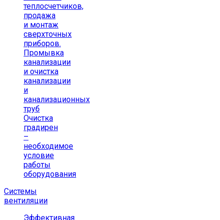
теплосчетчиков,
продажа
и монтаж
сверхточных
приборов.
Промывка
канализации
и очистка
канализации
и
канализационных
труб
Очистка
градирен
–
необходимое
условие
работы
оборудования
Системы
вентиляции
Эффективная