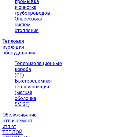
промывка
и очистка
трубопроводов
Опрессовка
систем
отопления
Тепловая
изоляция
оборудования
Теплоизоляционные
короба
(РТ)
Быстросъемная
теплоизоляция
(мягкая
оболочка
SV, SF)
Обслуживание
цтп и ремонт
итп от
ТЁПЛОЙ