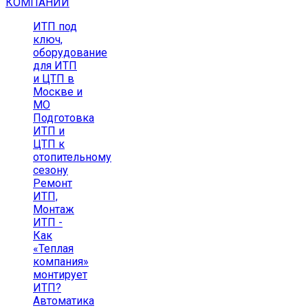
КОМПАНИИ
ИТП под
ключ,
оборудование
для ИТП
и ЦТП в
Москве и
МО
Подготовка
ИТП и
ЦТП к
отопительному
сезону
Ремонт
ИТП,
Монтаж
ИТП -
Как
«Теплая
компания»
монтирует
ИТП?
Автоматика