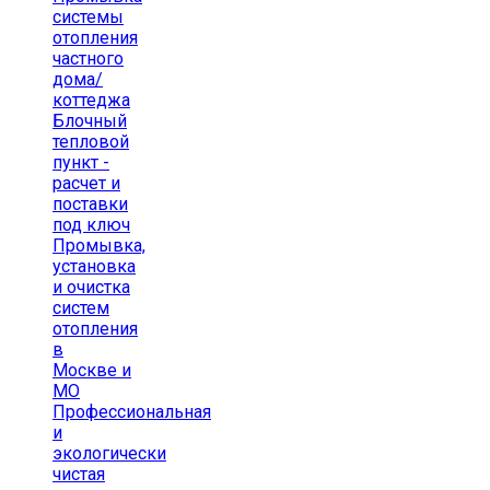
системы
отопления
частного
дома/
коттеджа
Блочный
тепловой
пункт -
расчет и
поставки
под ключ
Промывка,
установка
и очистка
систем
отопления
в
Москве и
МО
Профессиональная
и
экологически
чистая