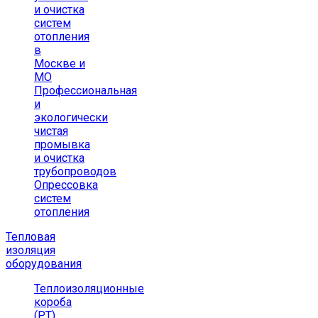
и очистка
систем
отопления
в
Москве и
МО
Профессиональная
и
экологически
чистая
промывка
и очистка
трубопроводов
Опрессовка
систем
отопления
Тепловая
изоляция
оборудования
Теплоизоляционные
короба
(РТ)