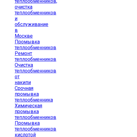
теплообменников,
очистка
теплообменников
и
обслуживание
в
Москве
Промывка
теплообменников
Ремонт
теплообменников
Очистка
теплообменников
от
накипи
Срочная
промывка
теплообменника
Химическая
промывка
теплообменников
Промывка
теплообменников
кислотой