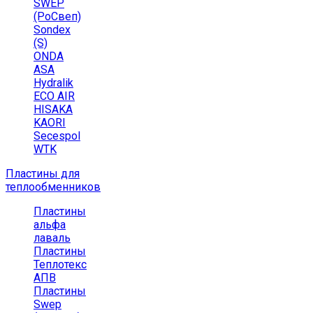
SWEP
(РоСвеп)
Sondex
(S)
ONDA
ASA
Hydralik
ECO AIR
HISAKA
KAORI
Secespol
WTK
Пластины для
теплообменников
Пластины
альфа
лаваль
Пластины
Теплотекс
АПВ
Пластины
Swep