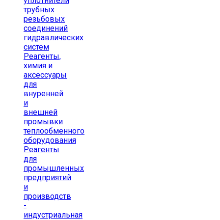
уплотнители
трубных
резьбовых
соединений
гидравлических
систем
Реагенты,
химия и
аксессуары
для
внуренней
и
внешней
промывки
теплообменного
оборудования
Реагенты
для
промышленных
предприятий
и
производств
-
индустриальная