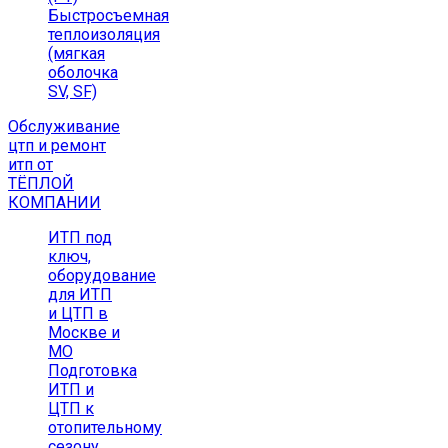
Быстросъемная
теплоизоляция
(мягкая
оболочка
SV, SF)
Обслуживание
цтп и ремонт
итп от
ТЁПЛОЙ
КОМПАНИИ
ИТП под
ключ,
оборудование
для ИТП
и ЦТП в
Москве и
МО
Подготовка
ИТП и
ЦТП к
отопительному
сезону