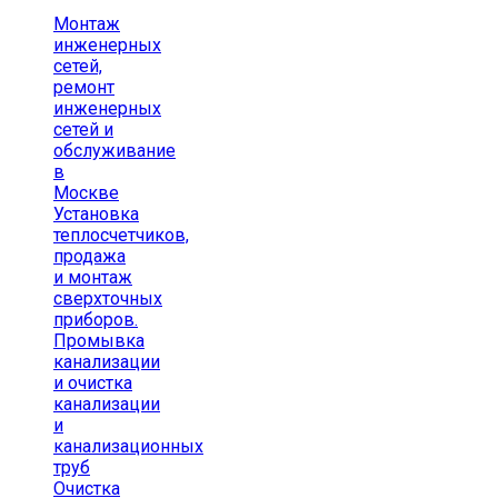
Монтаж
инженерных
сетей,
ремонт
инженерных
сетей и
обслуживание
в
Москве
Установка
теплосчетчиков,
продажа
и монтаж
сверхточных
приборов.
Промывка
канализации
и очистка
канализации
и
канализационных
труб
Очистка