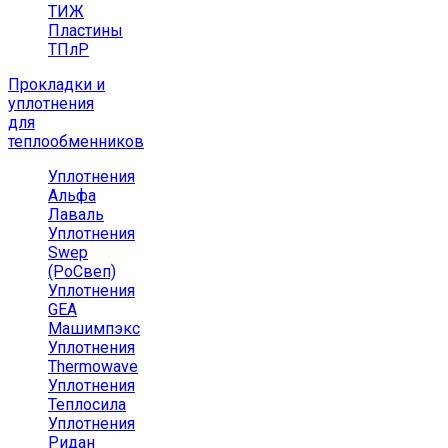
ТИЖ
Пластины
ТПлР
Прокладки и
уплотнения
для
теплообменников
Уплотнения
Альфа
Лаваль
Уплотнения
Swep
(РоСвеп)
Уплотнения
GEA
Машимпэкс
Уплотнения
Thermowave
Уплотнения
Теплосила
Уплотнения
Ридан