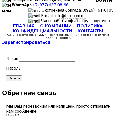
WhatsApp
+7 (977) 637-08-68
Экстренная бригада: 8(926) 161-6105
или
E-mail: info@tep-com.ru
для всех вопросов
Часы работы офиса: круглосуточно
ГЛАВНАЯ
-
О КОМПАНИИ
-
ПОЛИТИКА
КОНФИДЕНЦИАЛЬНОСТИ
-
КОНТАКТЫ
*Цены на оборудование и услуги носят информационный характер и Не являются
публичной офертой.
Зарегистрироваться
Логин
Пароль
Войти
Обратная связь
Мы Вам перезвоним или напишем, просто отправьте
нам сообщение.