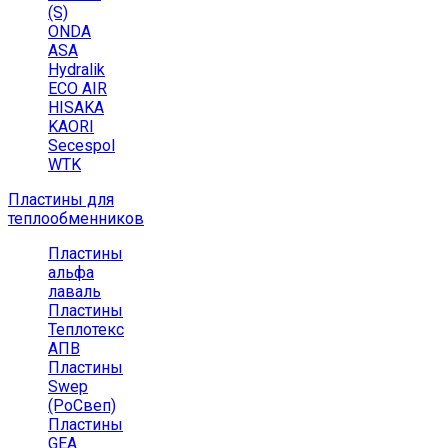
(S)
ONDA
ASA
Hydralik
ECO AIR
HISAKA
KAORI
Secespol
WTK
Пластины для
теплообменников
Пластины
альфа
лаваль
Пластины
Теплотекс
АПВ
Пластины
Swep
(РоСвеп)
Пластины
GEA