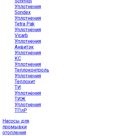
Schmidt
Уплотнения
Sondex
Уплотнения
Tetra Pak
Уплотнения
Vicarb
Уплотнения
Анвитэк
Уплотнения
КС
Уплотнения
Теплоконтроль
Уплотнения
Теплохит
ТИ
Уплотнения
ТИЖ
Уплотнения
ТПлР
Насосы для
промывки
отопления