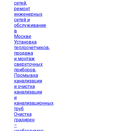
сетей,
ремонт
инженерных
сетей и
обслуживание
в
Москве
Установка
теплосчетчиков,
продажа
и монтаж
сверхточных
приборов.
Промывка
канализации
и очистка
канализации
и
канализационных
труб
Очистка
градирен
–
необходимое