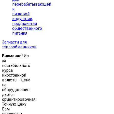
перерабатывающей
и
пищевой
индустрии,
предприятий
общественного
питания
Запчасти для
теплообменников
Внимание!
Из-
за
нестабильного
курса
иностранной
валюты - цена
на
оборудование
дается
ориентировочная.
Точную цену
Вам
подскажут