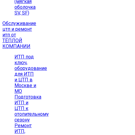
(мягкая
оболочка
SV, SF)
Обслуживание
цтп и ремонт
итп от
ТЁПЛОЙ
КОМПАНИИ
ИТП под
ключ,
оборудование
для ИТП
и ЦТП в
Москве и
МО
Подготовка
ИТП и
ЦТП к
отопительному
сезону
Ремонт
ИТП,