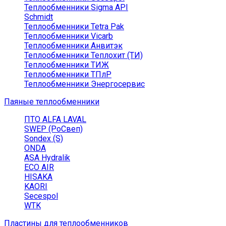
Теплообменники Sigma API
Schmidt
Теплообменники Tetra Pak
Теплообменники Vicarb
Теплообменники Анвитэк
Теплообменники Теплохит (ТИ)
Теплообменники ТИЖ
Теплообменники ТПлР
Теплообменники Энергосервис
Паяные теплообменники
ПТО ALFA LAVAL
SWEP (РоСвеп)
Sondex (S)
ONDA
ASA Hydralik
ECO AIR
HISAKA
KAORI
Secespol
WTK
Пластины для теплообменников