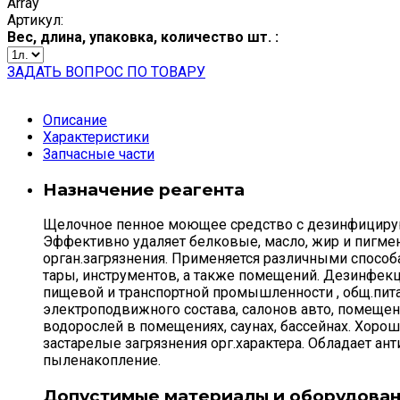
Array
Артикул:
Вес, длина, упаковка, количество шт. :
ЗАДАТЬ ВОПРОС ПО ТОВАРУ
Описание
Характеристики
Запчасные части
Назначение реагента
Щелочное пенное моющее средство с дезинфицирую
Эффективно удаляет белковые, масло, жир и пигмен
орган.загрязнения. Применяется различными способ
тары, инструментов, а также помещений. Дезинфекц
пищевой и транспортной промышленности , общ.пита
электроподвижного состава, салонов авто, помещени
водорослей в помещениях, саунах, бассейнах. Хорош
застарелые загрязнения орг.характера. Обладает а
пыленакопление.
Допустимые материалы и оборудова