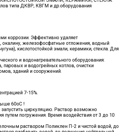
, КИСЛОТОСТОЙКОЙ ЭМАЛИ, КЕРАМИКИ, СТЕКЛА.
ов типа ДКВР, КВГМ и др.оборудования
ами коррозии. Эффективно удаляет
у, окалину, железофосфатные отложения, водный
чугуна), кислотостойкой эмали, керамики, стекла. Для
ческого и водонагревательного оборудования:
 паровых и водогрейных котлов, очистки
омов, зданий и сооружений.
ентрацией 7-15%.
ыше 60оС !
 запустить циркуляцию. Раствор возможно
 путем погружения. Время воздействия от 3 до 10
елочным раствором Поликлен П-2 и чистой водой, до
аствор разбавить водой, до получения нейтральной