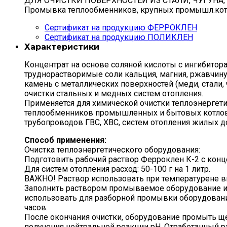
ДЛЯ ОЧИСТКИ ПОВЕРХНОСТЕЙ ИЗ СТАЛИ, ЧУГУНА
Промывка теплообменников, крупных промышл.котл
Сертификат на продукцию ФЕРРОКЛЕН
Сертификат на продукцию ПОЛИКЛЕН
Характеристики
Концентрат на основе соляной кислоты с ингибитор
труднорастворимые соли кальция, магния, ржавчин
камень с металлических поверхностей (меди, стали, 
очистки стальных и медных систем отопления.
Применяется для химической очистки теплоэнергети
теплообменников промышленных и бытовых котлов,
трубопроводов ГВС, ХВС, систем отопления жилых д
Способ применения:
Очистка теплоэнергетического оборудования:
Подготовить рабочий раствор Ферроклен К-2 с конц
Для систем отопления расход: 50-100 г на 1 литр.
ВАЖНО! Раствор использовать при температурене в
Заполнить раствором промываемое оборудование и
использовать для разборной промывки оборудования
часов.
После окончания очистки, оборудование промыть щ
получения нейтральной реакции pH. Отработанный р