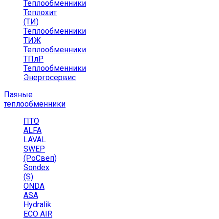
Теплообменники
Теплохит
(ТИ)
Теплообменники
ТИЖ
Теплообменники
ТПлР
Теплообменники
Энергосервис
Паяные
теплообменники
ПТО
ALFA
LAVAL
SWEP
(РоСвеп)
Sondex
(S)
ONDA
ASA
Hydralik
ECO AIR