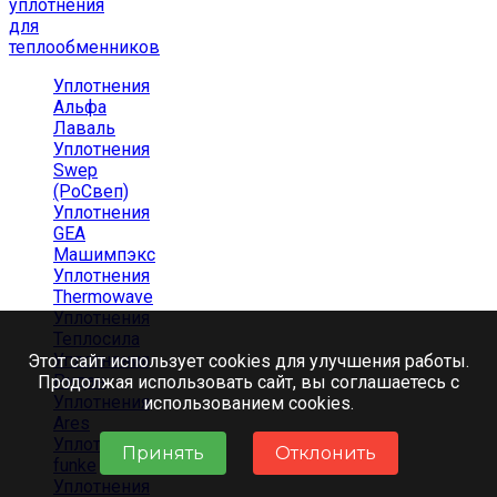
уплотнения
для
теплообменников
Уплотнения
Альфа
Лаваль
Уплотнения
Swep
(РоСвеп)
Уплотнения
GEA
Машимпэкс
Уплотнения
Thermowave
Уплотнения
Теплосила
Уплотнения
Этот сайт использует cookies для улучшения работы.
Ридан
Продолжая использовать сайт, вы соглашаетесь с
Уплотнения
использованием cookies.
Ares
Уплотнения
Принять
Отклонить
funke
Уплотнения