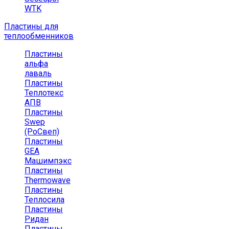
WTK
Пластины для
теплообменников
Пластины
альфа
лаваль
Пластины
Теплотекс
АПВ
Пластины
Swep
(РоСвеп)
Пластины
GEA
Машимпэкс
Пластины
Thermowave
Пластины
Теплосила
Пластины
Ридан
Пластины