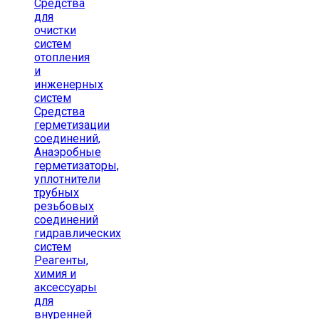
Средства
для
очистки
систем
отопления
и
инженерных
систем
Средства
герметизации
соединений,
Анаэробные
герметизаторы,
уплотнители
трубных
резьбовых
соединений
гидравлических
систем
Реагенты,
химия и
аксессуары
для
внуренней