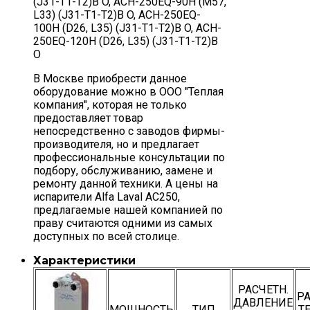
(J31-T1-T2)B O, ACH-250EQ-90H (M57,
L33) (J31-T1-T2)B O, ACH-250EQ-
100H (D26, L35) (J31-T1-T2)B O, ACH-
250EQ-120H (D26, L35) (J31-T1-T2)B
O
В Москве приобрести данное
оборудование можно в ООО "Теплая
компания", которая не только
предоставляет товар
непосредственно с заводов фирмы-
производителя, но и предлагает
профессиональные консультации по
подбору, обслуживанию, замене и
ремонту данной техники. А цены на
испарители Alfa Laval AC250,
предлагаемые нашей компанией по
праву считаются одними из самых
доступных по всей столице.
Характеристики
РАСЧЕТН.
РА
ДАВЛЕНИЕ
МОЩНОСТЬ
ТИП
Т