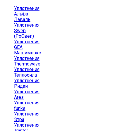
Уплотнения
Альфа
Лаваль
Уплотнения
Swep
(РоСвеп)
Уплотнения
GEA
Машимпэкс
Уплотнения
Thermowave
Уплотнения
Теплосила
Уплотнения
Ридан
Уплотнения
Ares
Уплотнения
funke
Уплотнения
Этра
Уплотнения
Tranter