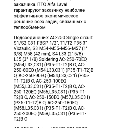
заказчика. ПТО Alfa La­val
гарантируют заказчику наиболее
эффективное эконо­мическое
решение всех задач, связанных с
теплообменом
Подсоединение: AC-250 Single circuit:
S1/S2 C31 FBSP 1/2", T1/T2 P35 3"
Victaulic, S3 M54-M55-M56-M57 (1"
3/8) M58 (42 mm), S4 L33 (2" 5/8) -
L35 (3" 1/8) Soldering AC-250-70EQ
(M54,L33,C31) (P35-T1-T2)B O, AC-
250-80EQ (M54,L33,C31) (P35-T1-T2)B
O, AC-250-90EQ (M54,L33,C31) (P35-
T1-T2)B O, AC-250-100EQ
(M55,L33,C31) (P35-T1-T2)B O, AC-
250-120EQ (M56,L35,C31) (P35-T1-
T2)B O, AC-250-150EQ (M57,L35,C31)
(P35-T1-T2)B O, AC-250-180EQ
(M58,L35,C31) (P35-T1-T2)B O, AC-
250-200EQ (M58,L35,C31) (P35-T1-
T2)B O