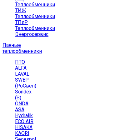
Теплообменники
ТИЖ
Теплообменники
ТПлР
Теплообменники
Энергосервис
Паяные
теплообменники
ПТО
ALFA
LAVAL
SWEP
(РоСвеп)
Sondex
(S)
ONDA
ASA
Hydralik
ECO AIR
HISAKA
KAORI
Secespol