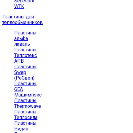
Secespol
WTK
Пластины для
теплообменников
Пластины
альфа
лаваль
Пластины
Теплотекс
АПВ
Пластины
Swep
(РоСвеп)
Пластины
GEA
Машимпэкс
Пластины
Thermowave
Пластины
Теплосила
Пластины
Ридан