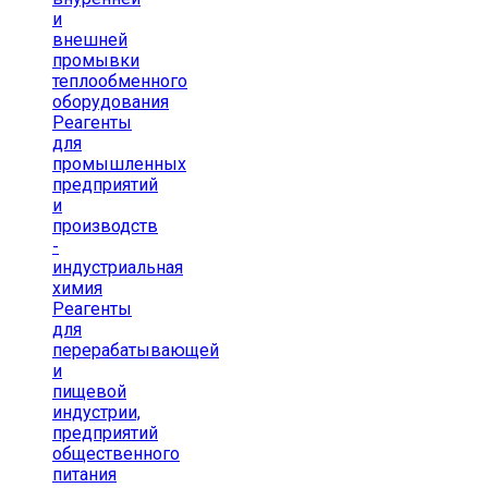
и
внешней
промывки
теплообменного
оборудования
Реагенты
для
промышленных
предприятий
и
производств
-
индустриальная
химия
Реагенты
для
перерабатывающей
и
пищевой
индустрии,
предприятий
общественного
питания