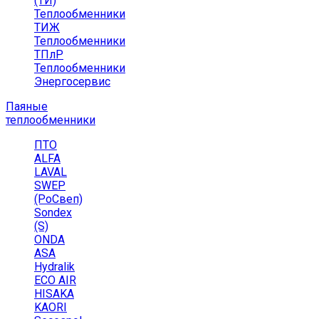
(ТИ)
Теплообменники
ТИЖ
Теплообменники
ТПлР
Теплообменники
Энергосервис
Паяные
теплообменники
ПТО
ALFA
LAVAL
SWEP
(РоСвеп)
Sondex
(S)
ONDA
ASA
Hydralik
ECO AIR
HISAKA
KAORI