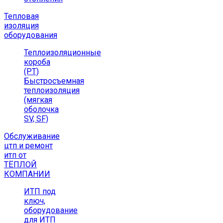
Тепловая
изоляция
оборудования
Теплоизоляционные
короба
(РТ)
Быстросъемная
теплоизоляция
(мягкая
оболочка
SV, SF)
Обслуживание
цтп и ремонт
итп от
ТЁПЛОЙ
КОМПАНИИ
ИТП под
ключ,
оборудование
для ИТП