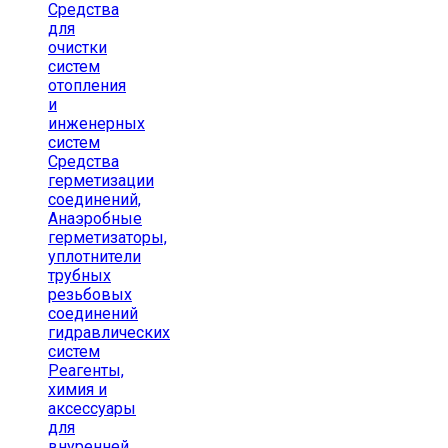
Средства
для
очистки
систем
отопления
и
инженерных
систем
Средства
герметизации
соединений,
Анаэробные
герметизаторы,
уплотнители
трубных
резьбовых
соединений
гидравлических
систем
Реагенты,
химия и
аксессуары
для
внуренней