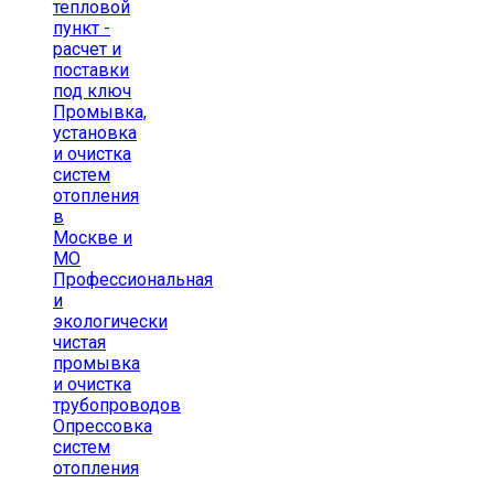
тепловой
пункт -
расчет и
поставки
под ключ
Промывка,
установка
и очистка
систем
отопления
в
Москве и
МО
Профессиональная
и
экологически
чистая
промывка
и очистка
трубопроводов
Опрессовка
систем
отопления