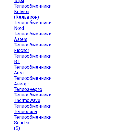
Этра
Теплообменники
Kelvion
(Кельвион)
Теплообменники
Nord
Теплообменники
Astera
Теплообменники
Fischer
Теплообменники
ВТ
Теплообменники
Ares
Теплообменники
Анкор-
Теплоэнерго
Теплообменники
Thermowave
Теплообменники
Теплосила
Теплообменники
Sondex
(S)