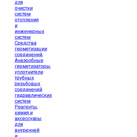
для
очистки
систем
отопления
и
инженерных
систем
Средства
герметизации
соединений,
Анаэробные
герметизаторы,
уплотнители
трубных
резьбовых
соединений
гидравлических
систем
Реагенты,
химия и
аксессуары
для
внуренней
и