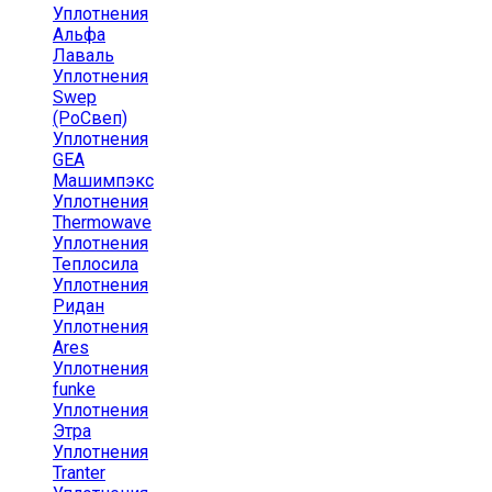
Уплотнения
Альфа
Лаваль
Уплотнения
Swep
(РоСвеп)
Уплотнения
GEA
Машимпэкс
Уплотнения
Thermowave
Уплотнения
Теплосила
Уплотнения
Ридан
Уплотнения
Ares
Уплотнения
funke
Уплотнения
Этра
Уплотнения
Tranter