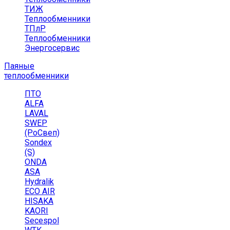
ТИЖ
Теплообменники
ТПлР
Теплообменники
Энергосервис
Паяные
теплообменники
ПТО
ALFA
LAVAL
SWEP
(РоСвеп)
Sondex
(S)
ONDA
ASA
Hydralik
ECO AIR
HISAKA
KAORI
Secespol