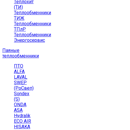
Теплохит
(ТИ)
Теплообменники
ТИЖ
Теплообменники
ТПлР
Теплообменники
Энергосервис
Паяные
теплообменники
ПТО
ALFA
LAVAL
SWEP
(РоСвеп)
Sondex
(S)
ONDA
ASA
Hydralik
ECO AIR
HISAKA