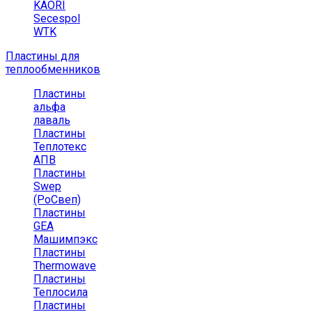
KAORI
Secespol
WTK
Пластины для
теплообменников
Пластины
альфа
лаваль
Пластины
Теплотекс
АПВ
Пластины
Swep
(РоСвеп)
Пластины
GEA
Машимпэкс
Пластины
Thermowave
Пластины
Теплосила
Пластины