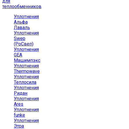
для
теплообменников
Уплотнения
Альфа
Лаваль
Уплотнения
Swep
(РоСвеп)
Уплотнения
GEA
Машимпэкс
Уплотнения
Thermowave
Уплотнения
Теплосила
Уплотнения
Ридан
Уплотнения
Ares
Уплотнения
funke
Уплотнения
Этра