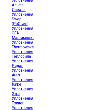
Уплотнения
Альфа
Лаваль
Уплотнения
Swep
(РоСвеп)
Уплотнения
GEA
Машимпэкс
Уплотнения
Thermowave
Уплотнения
Теплосила
Уплотнения
Ридан
Уплотнения
Ares
Уплотнения
funke
Уплотнения
Этра
Уплотнения
Tranter
Уплотнения