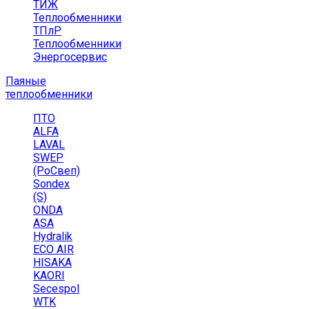
ТИЖ
Теплообменники
ТПлР
Теплообменники
Энергосервис
Паяные
теплообменники
ПТО
ALFA
LAVAL
SWEP
(РоСвеп)
Sondex
(S)
ONDA
ASA
Hydralik
ECO AIR
HISAKA
KAORI
Secespol
WTK