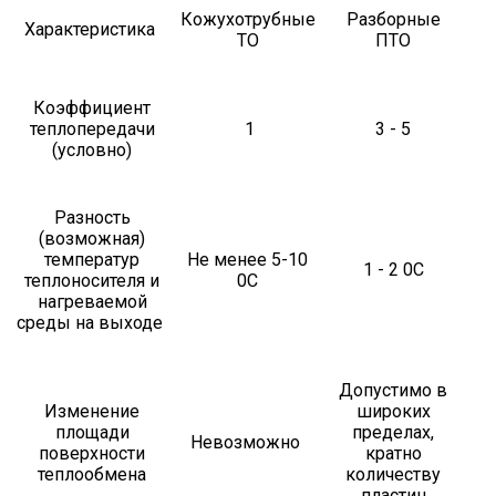
Кожухотрубные
Разборные
Характеристика
ТО
ПТО
Коэффициент
теплопередачи
1
3 - 5
(условно)
Разность
(возможная)
температур
Не менее 5-10
1 - 2 0С
теплоносителя и
0С
нагреваемой
среды на выходе
Допустимо в
Изменение
широких
площади
пределах,
Невозможно
поверхности
кратно
теплообмена
количеству
пластин