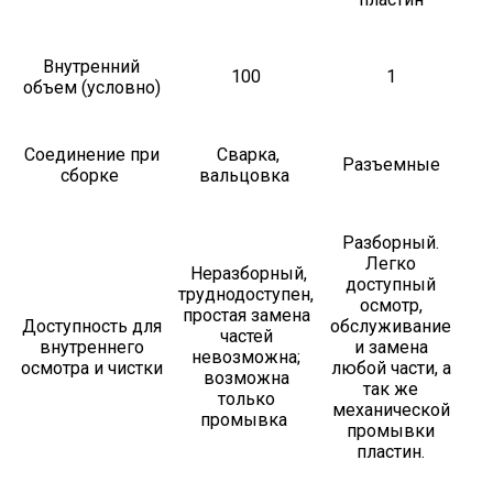
Внутренний
100
1
объем (условно)
Соединение при
Сварка,
Разъемные
сборке
вальцовка
Разборный.
Легко
Неразборный,
доступный
труднодоступен,
осмотр,
простая замена
Доступность для
обслуживание
частей
внутреннего
и замена
невозможна;
осмотра и чистки
любой части, а
возможна
так же
только
механической
промывка
промывки
пластин.