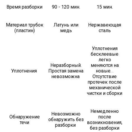
Время разборки
90 - 120 мин.
15 мин.
Материал трубок
Латунь или
Нержавеющая
(пластин)
медь
сталь
Уплотнения
бесклеевые
легко
Неразборный.
меняются на
Уплотнения
Простая замена
новые. .
невозможна
Отсутствие
протечек после
механической
чистки и сборки
Немедленно
Невозможно
Обнаружение
после
обнаружить без
течи
возникновения,
разборки
без разборки