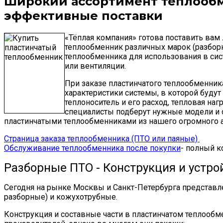
Широкий ассортимент теплообм
эффективные поставки
«Тёплая компания» готова поставить вам
теплообменник различных марок (разборн
теплообменника для использования в си
или вентиляции.
При заказе пластинчатого теплообменник
характеристики системы, в которой буду
теплоноситель и его расход, тепловая нагр
специалисты подберут нужные модели и
пластинчатыми теплообменниками из нашего огромного а
Страница заказа теплообменника (ПТО или паяные)
Обслуживание теплообменника после покупки
- полный к
Разборные ПТО - Конструкция и устро
Сегодня на рынке Москвы и Санкт-Петербурга представл
разборные) и кожухотрубные.
Конструкция и составные части в пластинчатом теплооб