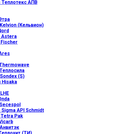
 Теплотекс АПВ
Этра
elvion (Кельвион)
Nord
 Astera
Fischer
Ares
 Thermowave
Теплосила
Sondex (S)
 Hisaka
 LHE
Onda
Secespol
Sigma API Schmidt
Tetra Pak
icarb
Анвитэк
еплохит (ТИ)