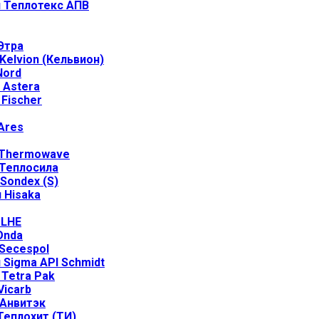
 Теплотекс АПВ
Этра
elvion (Кельвион)
Nord
 Astera
Fischer
Ares
 Thermowave
Теплосила
Sondex (S)
 Hisaka
 LHE
Onda
Secespol
Sigma API Schmidt
Tetra Pak
icarb
Анвитэк
еплохит (ТИ)