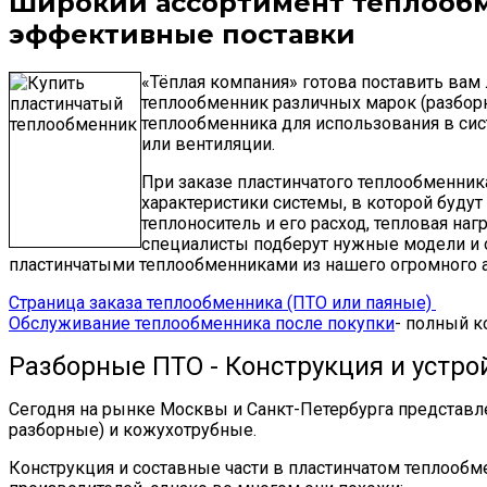
Широкий ассортимент теплообм
эффективные поставки
«Тёплая компания» готова поставить вам
теплообменник различных марок (разборн
теплообменника для использования в си
или вентиляции.
При заказе пластинчатого теплообменник
характеристики системы, в которой буду
теплоноситель и его расход, тепловая нагр
специалисты подберут нужные модели и
пластинчатыми теплообменниками из нашего огромного а
Страница заказа теплообменника (ПТО или паяные)
Обслуживание теплообменника после покупки
- полный к
Разборные ПТО - Конструкция и устро
Сегодня на рынке Москвы и Санкт-Петербурга представл
разборные) и кожухотрубные.
Конструкция и составные части в пластинчатом теплооб