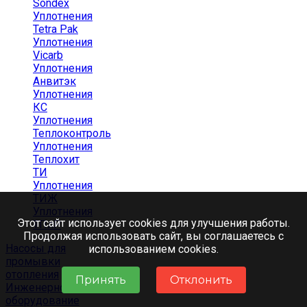
Sondex
Уплотнения
Tetra Pak
Уплотнения
Vicarb
Уплотнения
Анвитэк
Уплотнения
КС
Уплотнения
Теплоконтроль
Уплотнения
Теплохит
ТИ
Уплотнения
ТИЖ
Уплотнения
Этот сайт использует cookies для улучшения работы.
ТПлР
Продолжая использовать сайт, вы соглашаетесь с
Насосы для
использованием cookies.
промывки
отопления
Принять
Отклонить
Инженерное
оборудование