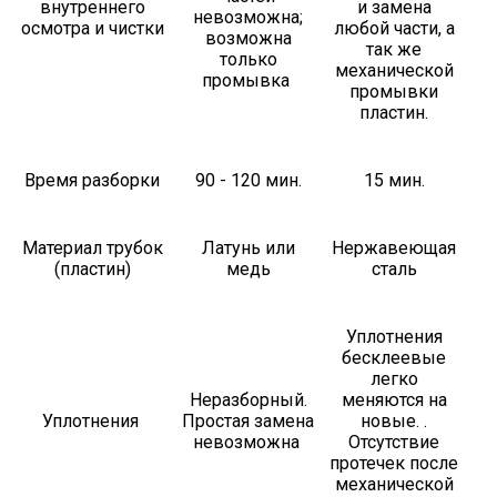
внутреннего
и замена
невозможна;
осмотра и чистки
любой части, а
возможна
так же
только
механической
промывка
промывки
пластин.
Время разборки
90 - 120 мин.
15 мин.
Материал трубок
Латунь или
Нержавеющая
(пластин)
медь
сталь
Уплотнения
бесклеевые
легко
Неразборный.
меняются на
Уплотнения
Простая замена
новые. .
невозможна
Отсутствие
протечек после
механической