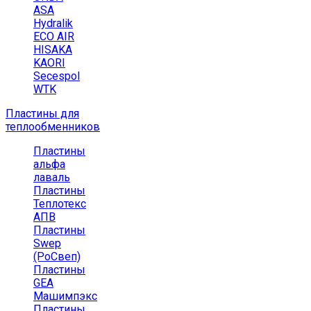
ASA
Hydralik
ECO AIR
HISAKA
KAORI
Secespol
WTK
Пластины для
теплообменников
Пластины
альфа
лаваль
Пластины
Теплотекс
АПВ
Пластины
Swep
(РоСвеп)
Пластины
GEA
Машимпэкс
Пластины