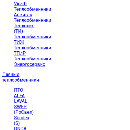
Vicarb
Теплообменники
Анвитэк
Теплообменники
Теплохит
(ТИ)
Теплообменники
ТИЖ
Теплообменники
ТПлР
Теплообменники
Энергосервис
Паяные
теплообменники
ПТО
ALFA
LAVAL
SWEP
(РоСвеп)
Sondex
(S)
ONDA