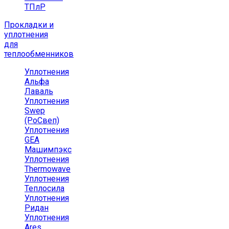
ТПлР
Прокладки и
уплотнения
для
теплообменников
Уплотнения
Альфа
Лаваль
Уплотнения
Swep
(РоСвеп)
Уплотнения
GEA
Машимпэкс
Уплотнения
Thermowave
Уплотнения
Теплосила
Уплотнения
Ридан
Уплотнения
Ares