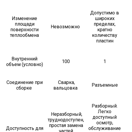
Допустимо в
Изменение
широких
площади
пределах,
Невозможно
поверхности
кратно
теплообмена
количеству
пластин
Внутренний
100
1
объем (условно)
Соединение при
Сварка,
Разъемные
сборке
вальцовка
Разборный.
Легко
Неразборный,
доступный
труднодоступен,
осмотр,
простая замена
Доступность для
обслуживание
частей