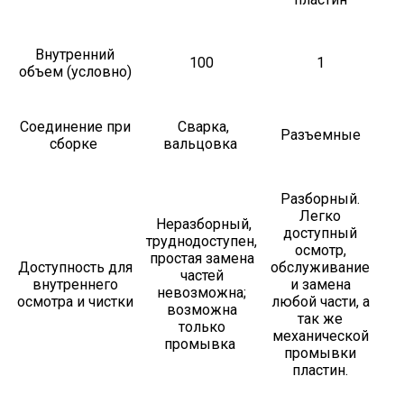
Внутренний
100
1
объем (условно)
Соединение при
Сварка,
Разъемные
сборке
вальцовка
Разборный.
Легко
Неразборный,
доступный
труднодоступен,
осмотр,
простая замена
Доступность для
обслуживание
частей
внутреннего
и замена
невозможна;
осмотра и чистки
любой части, а
возможна
так же
только
механической
промывка
промывки
пластин.