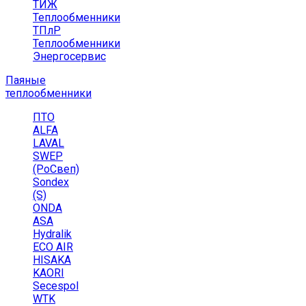
ТИЖ
Теплообменники
ТПлР
Теплообменники
Энергосервис
Паяные
теплообменники
ПТО
ALFA
LAVAL
SWEP
(РоСвеп)
Sondex
(S)
ONDA
ASA
Hydralik
ECO AIR
HISAKA
KAORI
Secespol
WTK