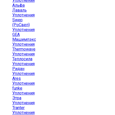
Уплотнения
Альфа
Лаваль
Уплотнения
Swep
(РоСвеп)
Уплотнения
GEA
Машимпэкс
Уплотнения
Thermowave
Уплотнения
Теплосила
Уплотнения
Ридан
Уплотнения
Ares
Уплотнения
funke
Уплотнения
Этра
Уплотнения
Tranter
Уплотнения