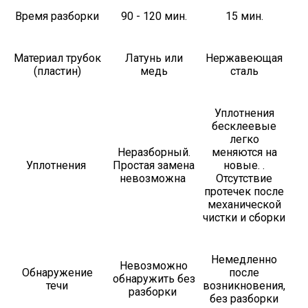
Время разборки
90 - 120 мин.
15 мин.
Материал трубок
Латунь или
Нержавеющая
(пластин)
медь
сталь
Уплотнения
бесклеевые
легко
Неразборный.
меняются на
Уплотнения
Простая замена
новые. .
невозможна
Отсутствие
протечек после
механической
чистки и сборки
Немедленно
Невозможно
Обнаружение
после
обнаружить без
течи
возникновения,
разборки
без разборки