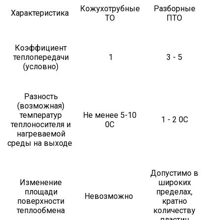
Кожухотрубные
Разборные
Характеристика
ТО
ПТО
Коэффициент
теплопередачи
1
3 - 5
(условно)
Разность
(возможная)
температур
Не менее 5-10
1 - 2 0С
теплоносителя и
0С
нагреваемой
среды на выходе
Допустимо в
Изменение
широких
площади
пределах,
Невозможно
поверхности
кратно
теплообмена
количеству
пластин