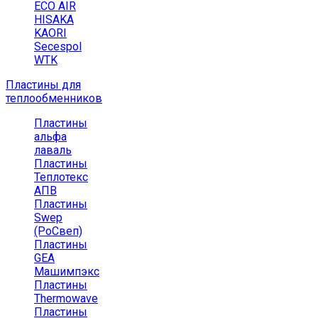
ECO AIR
HISAKA
KAORI
Secespol
WTK
Пластины для
теплообменников
Пластины
альфа
лаваль
Пластины
Теплотекс
АПВ
Пластины
Swep
(РоСвеп)
Пластины
GEA
Машимпэкс
Пластины
Thermowave
Пластины