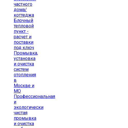
частного
дома/
коттеджа
Блочный
тепловой
пункт -
расчет и
поставки
под ключ
Промывка,
установка
и очистка
систем
отопления
в
Москве и
МО
Профессиональная
и
экологически
чистая
промывка
и очистка