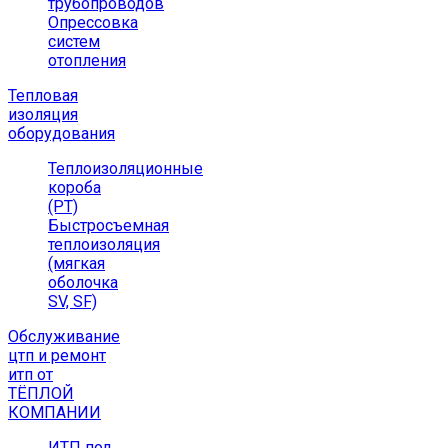
трубопроводов
Опрессовка
систем
отопления
Тепловая
изоляция
оборудования
Теплоизоляционные
короба
(РТ)
Быстросъемная
теплоизоляция
(мягкая
оболочка
SV, SF)
Обслуживание
цтп и ремонт
итп от
ТЁПЛОЙ
КОМПАНИИ
ИТП под