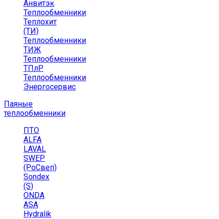
Анвитэк
Теплообменники
Теплохит
(ТИ)
Теплообменники
ТИЖ
Теплообменники
ТПлР
Теплообменники
Энергосервис
Паяные
теплообменники
ПТО
ALFA
LAVAL
SWEP
(РоСвеп)
Sondex
(S)
ONDA
ASA
Hydralik