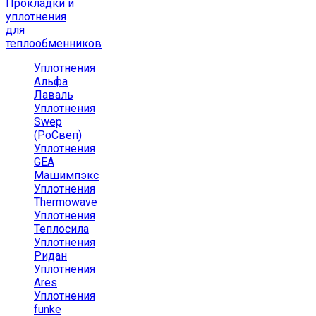
Прокладки и
уплотнения
для
теплообменников
Уплотнения
Альфа
Лаваль
Уплотнения
Swep
(РоСвеп)
Уплотнения
GEA
Машимпэкс
Уплотнения
Thermowave
Уплотнения
Теплосила
Уплотнения
Ридан
Уплотнения
Ares
Уплотнения
funke