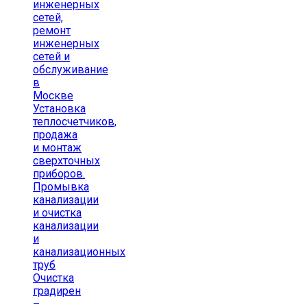
инженерных
сетей,
ремонт
инженерных
сетей и
обслуживание
в
Москве
Установка
теплосчетчиков,
продажа
и монтаж
сверхточных
приборов.
Промывка
канализации
и очистка
канализации
и
канализационных
труб
Очистка
градирен
–