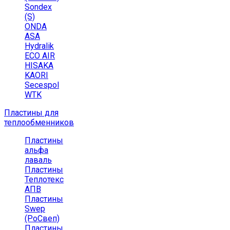
Sondex
(S)
ONDA
ASA
Hydralik
ECO AIR
HISAKA
KAORI
Secespol
WTK
Пластины для
теплообменников
Пластины
альфа
лаваль
Пластины
Теплотекс
АПВ
Пластины
Swep
(РоСвеп)
Пластины