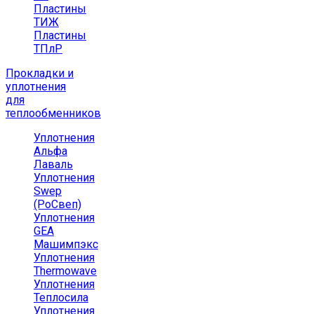
Пластины
ТИЖ
Пластины
ТПлР
Прокладки и
уплотнения
для
теплообменников
Уплотнения
Альфа
Лаваль
Уплотнения
Swep
(РоСвеп)
Уплотнения
GEA
Машимпэкс
Уплотнения
Thermowave
Уплотнения
Теплосила
Уплотнения