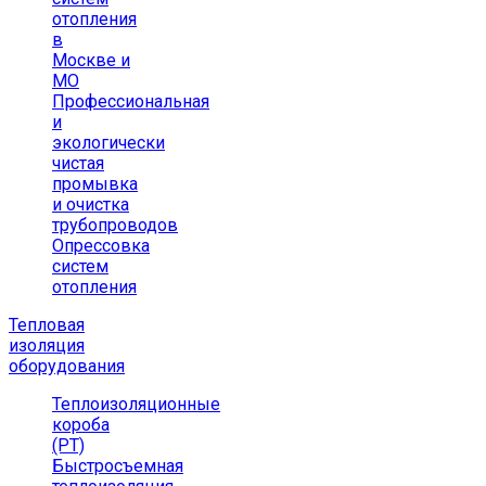
отопления
в
Москве и
МО
Профессиональная
и
экологически
чистая
промывка
и очистка
трубопроводов
Опрессовка
систем
отопления
Тепловая
изоляция
оборудования
Теплоизоляционные
короба
(РТ)
Быстросъемная