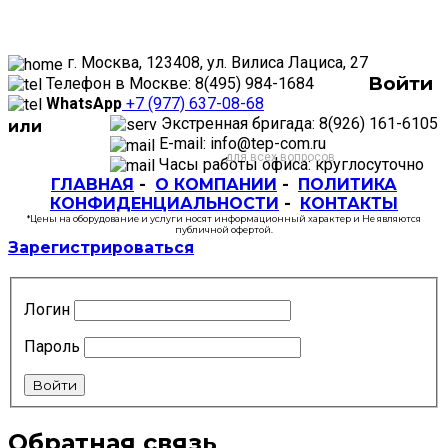
г. Москва, 123408, ул. Вилиса Лациса, 27
Войти
Телефон в Москве: 8(495) 984-1684
WhatsApp
+7 (977) 637-08-68
Экстренная бригада: 8(926) 161-6105
или
E-mail: info@tep-com.ru
для всех вопросов
Часы работы офиса: круглосуточно
ГЛАВНАЯ
-
О КОМПАНИИ
-
ПОЛИТИКА
КОНФИДЕНЦИАЛЬНОСТИ
-
КОНТАКТЫ
*Цены на оборудование и услуги носят информационный характер и Не являются
публичной офертой.
Зарегистрироваться
Логин
Пароль
Войти
Обратная связь