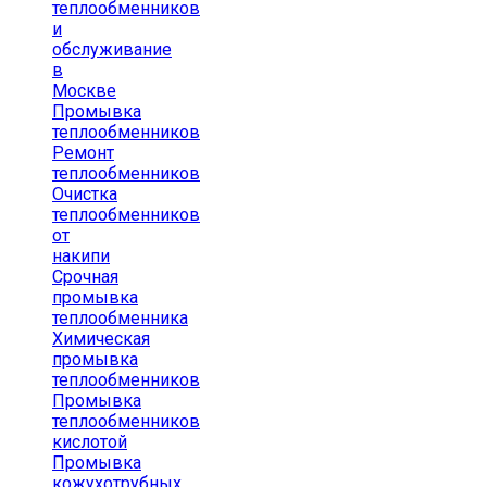
теплообменников
и
обслуживание
в
Москве
Промывка
теплообменников
Ремонт
теплообменников
Очистка
теплообменников
от
накипи
Срочная
промывка
теплообменника
Химическая
промывка
теплообменников
Промывка
теплообменников
кислотой
Промывка
кожухотрубных