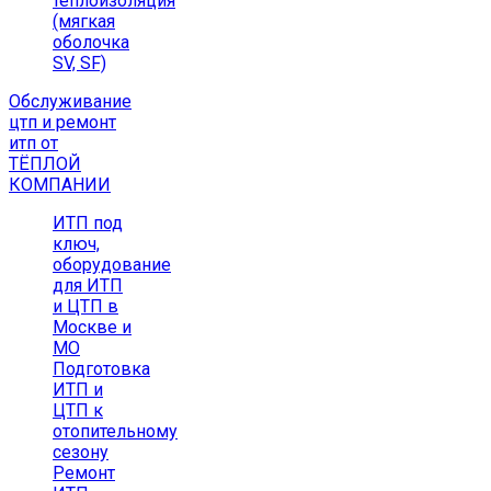
теплоизоляция
(мягкая
оболочка
SV, SF)
Обслуживание
цтп и ремонт
итп от
ТЁПЛОЙ
КОМПАНИИ
ИТП под
ключ,
оборудование
для ИТП
и ЦТП в
Москве и
МО
Подготовка
ИТП и
ЦТП к
отопительному
сезону
Ремонт