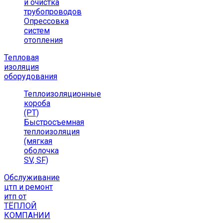
и очистка
трубопроводов
Опрессовка
систем
отопления
Тепловая
изоляция
оборудования
Теплоизоляционные
короба
(РТ)
Быстросъемная
теплоизоляция
(мягкая
оболочка
SV, SF)
Обслуживание
цтп и ремонт
итп от
ТЁПЛОЙ
КОМПАНИИ