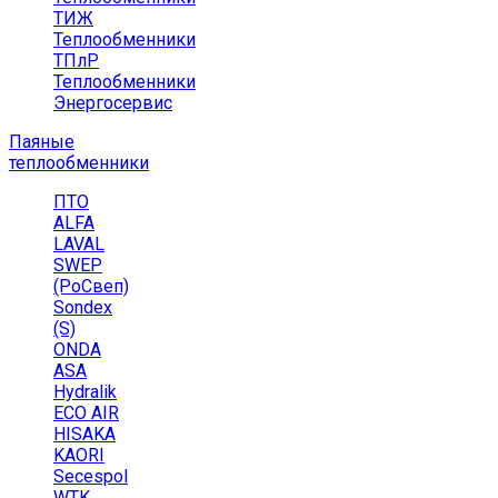
ТИЖ
Теплообменники
ТПлР
Теплообменники
Энергосервис
Паяные
теплообменники
ПТО
ALFA
LAVAL
SWEP
(РоСвеп)
Sondex
(S)
ONDA
ASA
Hydralik
ECO AIR
HISAKA
KAORI
Secespol
WTK