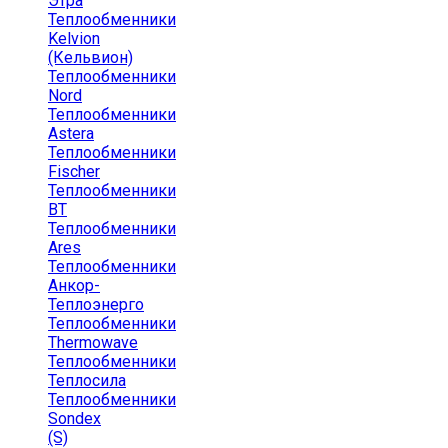
Этра
Теплообменники
Kelvion
(Кельвион)
Теплообменники
Nord
Теплообменники
Astera
Теплообменники
Fischer
Теплообменники
ВТ
Теплообменники
Ares
Теплообменники
Анкор-
Теплоэнерго
Теплообменники
Thermowave
Теплообменники
Теплосила
Теплообменники
Sondex
(S)