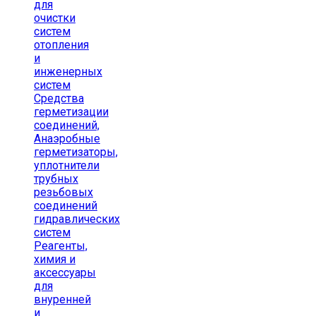
для
очистки
систем
отопления
и
инженерных
систем
Средства
герметизации
соединений,
Анаэробные
герметизаторы,
уплотнители
трубных
резьбовых
соединений
гидравлических
систем
Реагенты,
химия и
аксессуары
для
внуренней
и