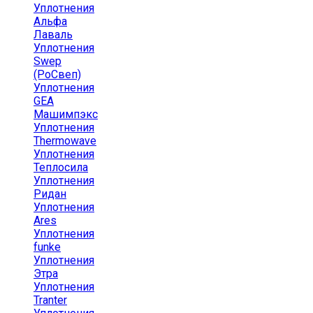
Уплотнения
Альфа
Лаваль
Уплотнения
Swep
(РоСвеп)
Уплотнения
GEA
Машимпэкс
Уплотнения
Thermowave
Уплотнения
Теплосила
Уплотнения
Ридан
Уплотнения
Ares
Уплотнения
funke
Уплотнения
Этра
Уплотнения
Tranter