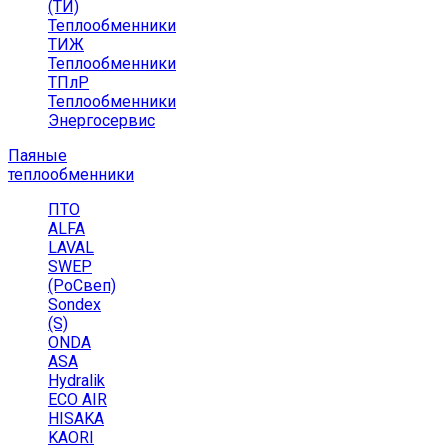
(ТИ)
Теплообменники
ТИЖ
Теплообменники
ТПлР
Теплообменники
Энергосервис
Паяные
теплообменники
ПТО
ALFA
LAVAL
SWEP
(РоСвеп)
Sondex
(S)
ONDA
ASA
Hydralik
ECO AIR
HISAKA
KAORI