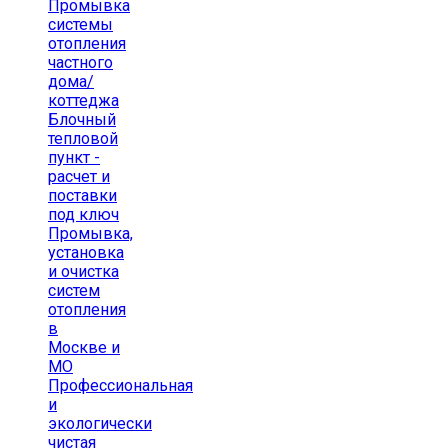
Промывка
системы
отопления
частного
дома/
коттеджа
Блочный
тепловой
пункт -
расчет и
поставки
под ключ
Промывка,
установка
и очистка
систем
отопления
в
Москве и
МО
Профессиональная
и
экологически
чистая