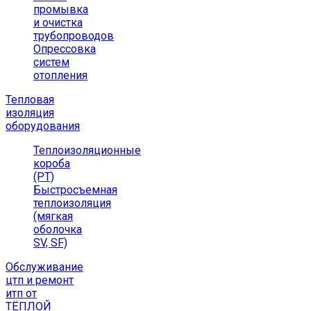
промывка
и очистка
трубопроводов
Опрессовка
систем
отопления
Тепловая
изоляция
оборудования
Теплоизоляционные
короба
(РТ)
Быстросъемная
теплоизоляция
(мягкая
оболочка
SV, SF)
Обслуживание
цтп и ремонт
итп от
ТЁПЛОЙ