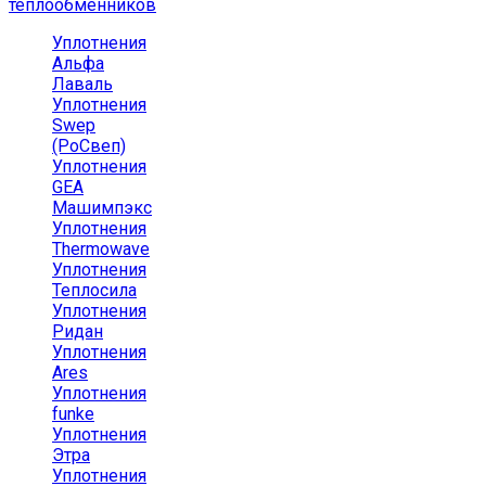
теплообменников
Уплотнения
Альфа
Лаваль
Уплотнения
Swep
(РоСвеп)
Уплотнения
GEA
Машимпэкс
Уплотнения
Thermowave
Уплотнения
Теплосила
Уплотнения
Ридан
Уплотнения
Ares
Уплотнения
funke
Уплотнения
Этра
Уплотнения