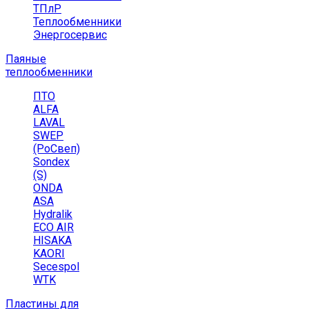
ТПлР
Теплообменники
Энергосервис
Паяные
теплообменники
ПТО
ALFA
LAVAL
SWEP
(РоСвеп)
Sondex
(S)
ONDA
ASA
Hydralik
ECO AIR
HISAKA
KAORI
Secespol
WTK
Пластины для