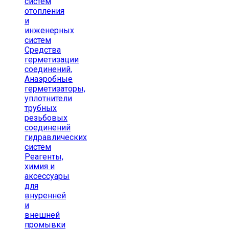
систем
отопления
и
инженерных
систем
Средства
герметизации
соединений,
Анаэробные
герметизаторы,
уплотнители
трубных
резьбовых
соединений
гидравлических
систем
Реагенты,
химия и
аксессуары
для
внуренней
и
внешней
промывки