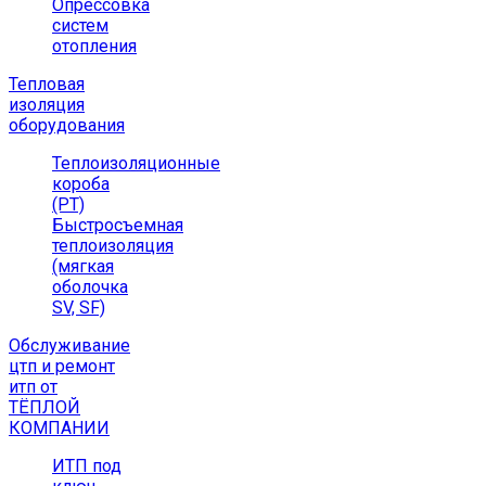
Опрессовка
систем
отопления
Тепловая
изоляция
оборудования
Теплоизоляционные
короба
(РТ)
Быстросъемная
теплоизоляция
(мягкая
оболочка
SV, SF)
Обслуживание
цтп и ремонт
итп от
ТЁПЛОЙ
КОМПАНИИ
ИТП под