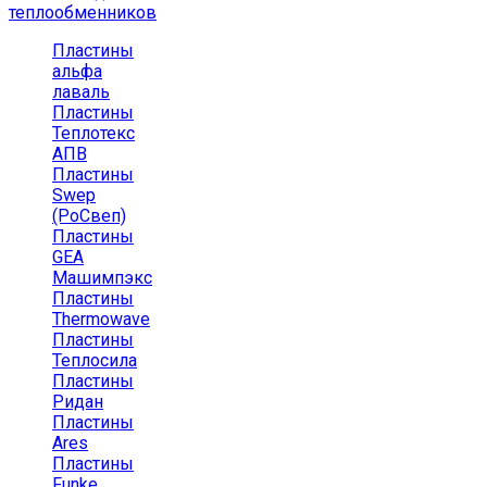
теплообменников
Пластины
альфа
лаваль
Пластины
Теплотекс
АПВ
Пластины
Swep
(РоСвеп)
Пластины
GEA
Машимпэкс
Пластины
Thermowave
Пластины
Теплосила
Пластины
Ридан
Пластины
Ares
Пластины
Funke