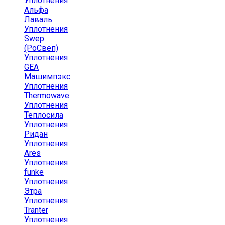
Уплотнения
Альфа
Лаваль
Уплотнения
Swep
(РоСвеп)
Уплотнения
GEA
Машимпэкс
Уплотнения
Thermowave
Уплотнения
Теплосила
Уплотнения
Ридан
Уплотнения
Ares
Уплотнения
funke
Уплотнения
Этра
Уплотнения
Tranter
Уплотнения