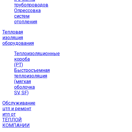
трубопроводов
Опрессовка
систем
отопления
Тепловая
изоляция
оборудования
Теплоизоляционные
короба
(РТ)
Быстросъемная
теплоизоляция
(мягкая
оболочка
SV, SF)
Обслуживание
цтп и ремонт
итп от
ТЁПЛОЙ
КОМПАНИИ