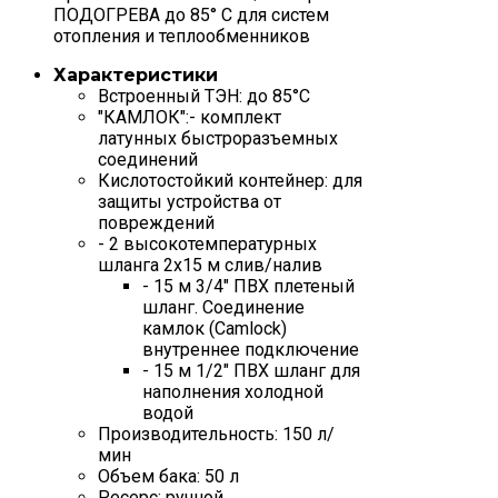
ПОДОГРЕВА до 85° С для систем
отопления и теплообменников
Характеристики
Встроенный ТЭН: до 85°С
"КАМЛОК":- комплект
латунных быстроразъемных
соединений
Кислотостойкий контейнер: для
защиты устройства от
повреждений
- 2 высокотемпературных
шланга 2x15 м слив/налив
- 15 м 3/4" ПВХ плетеный
шланг. Соединение
камлок (Camlock)
внутреннее подключение
- 15 м 1/2" ПВХ шланг для
наполнения холодной
водой
Производительность: 150 л/
мин
Объем бака: 50 л
Ресерс: ручной