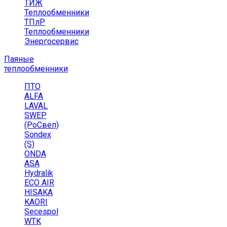
ТИЖ
Теплообменники
ТПлР
Теплообменники
Энергосервис
Паяные
теплообменники
ПТО
ALFA
LAVAL
SWEP
(РоСвеп)
Sondex
(S)
ONDA
ASA
Hydralik
ECO AIR
HISAKA
KAORI
Secespol
WTK