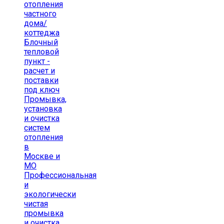
отопления
частного
дома/
коттеджа
Блочный
тепловой
пункт -
расчет и
поставки
под ключ
Промывка,
установка
и очистка
систем
отопления
в
Москве и
МО
Профессиональная
и
экологически
чистая
промывка
и очистка