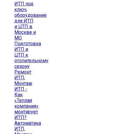
ИТП под
ключ,
оборудование
для ИТП
и ЦТП в
Москве и
МО
Подготовка
ИТП и
ЦТП к
отопительному
сезону
Ремонт
ИТП,
Монтаж
ИТП -
Как
«Теплая
компания»
монтирует
ИТП?
Автоматика
ИТП,