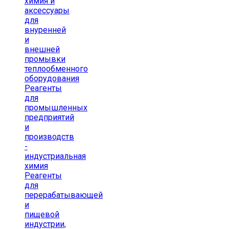
химия и
аксессуары
для
внуренней
и
внешней
промывки
теплообменного
оборудования
Реагенты
для
промышленных
предприятий
и
производств
-
индустриальная
химия
Реагенты
для
перерабатывающей
и
пищевой
индустрии,