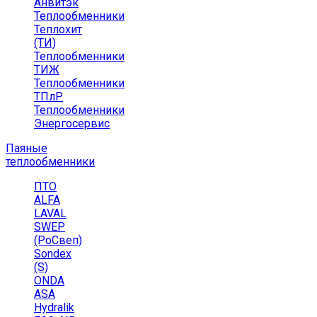
Анвитэк
Теплообменники
Теплохит
(ТИ)
Теплообменники
ТИЖ
Теплообменники
ТПлР
Теплообменники
Энергосервис
Паяные
теплообменники
ПТО
ALFA
LAVAL
SWEP
(РоСвеп)
Sondex
(S)
ONDA
ASA
Hydralik