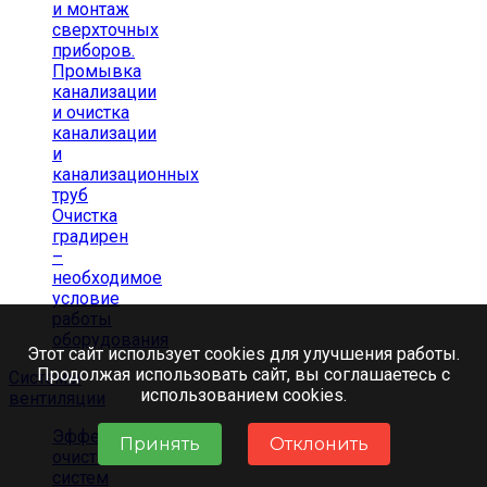
и монтаж
сверхточных
приборов.
Промывка
канализации
и очистка
канализации
и
канализационных
труб
Очистка
градирен
–
необходимое
условие
работы
оборудования
Этот сайт использует cookies для улучшения работы.
Продолжая использовать сайт, вы соглашаетесь с
Системы
использованием cookies.
вентиляции
Эффективная
Принять
Отклонить
очистка
систем