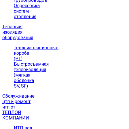
трубопроводов
Опрессовка
систем
отопления
Тепловая
изоляция
оборудования
Теплоизоляционные
короба
(РТ)
Быстросъемная
теплоизоляция
(мягкая
оболочка
SV, SF)
Обслуживание
цтп и ремонт
итп от
ТЁПЛОЙ
КОМПАНИИ
ИТП под