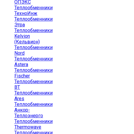
ОПЭКС
Теплообменники
ТехноИнж
Теплообменники
Этра
Теплообменники
Kelvion
(Кельвион)
Теплообменники
Nord
Теплообменники
Astera
Теплообменники
Fischer
Теплообменники
ВТ
Теплообменники
Ares
Теплообменники
Анкор-
Теплоэнерго
Теплообменники
Thermowave
Теплообменники