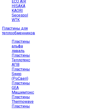
ECO AIR
HISAKA
KAORI
Secespol
WTK
Пластины для
теплообменников
Пластины
альфа
лаваль
Пластины
Теплотекс
АПВ
Пластины
Swep
(РоСвеп)
Пластины
GEA
Машимпэкс
Пластины
Thermowave
Пластины