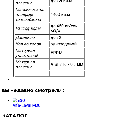
до 3,4 кв.м
пластин
Максимальная
площадь
1400 кв.м
теплообмена
до 450 кг/сек
Расход воды
м3/ч
Давление
до 32
Кол-во ходов
одноходовой
Материал
EPDM
уплотнений
Материал
AISI 316 - 0,5 мм
пластин
вы недавно смотрели :
Alfa-Laval M30
КАТАЛОГ