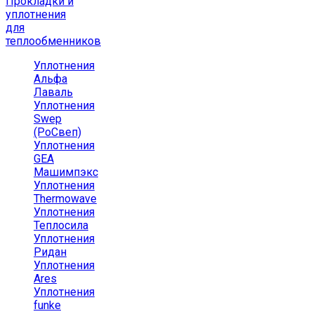
Прокладки и
уплотнения
для
теплообменников
Уплотнения
Альфа
Лаваль
Уплотнения
Swep
(РоСвеп)
Уплотнения
GEA
Машимпэкс
Уплотнения
Thermowave
Уплотнения
Теплосила
Уплотнения
Ридан
Уплотнения
Ares
Уплотнения
funke