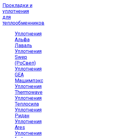
Прокладки и
уплотнения
для
теплообменников
Уплотнения
Альфа
Лаваль
Уплотнения
Swep
(РоСвеп)
Уплотнения
GEA
Машимпэкс
Уплотнения
Thermowave
Уплотнения
Теплосила
Уплотнения
Ридан
Уплотнения
Ares
Уплотнения