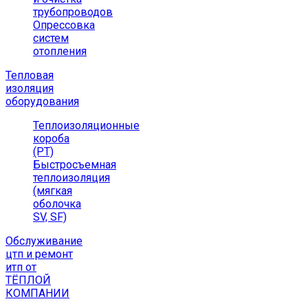
трубопроводов
Опрессовка
систем
отопления
Тепловая
изоляция
оборудования
Теплоизоляционные
короба
(РТ)
Быстросъемная
теплоизоляция
(мягкая
оболочка
SV, SF)
Обслуживание
цтп и ремонт
итп от
ТЁПЛОЙ
КОМПАНИИ