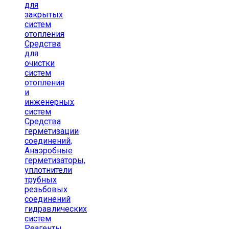
для
закрытых
систем
отопления
Средства
для
очистки
систем
отопления
и
инженерных
систем
Средства
герметизации
соединений,
Анаэробные
герметизаторы,
уплотнители
трубных
резьбовых
соединений
гидравлических
систем
Реагенты,