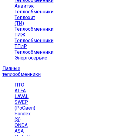
Теплообменники
Анвитэк
Теплообменники
Теплохит
(ТИ)
Теплообменники
ТИЖ
Теплообменники
ТПлР
Теплообменники
Энергосервис
Паяные
теплообменники
ПТО
ALFA
LAVAL
SWEP
(РоСвеп)
Sondex
(S)
ONDA
ASA