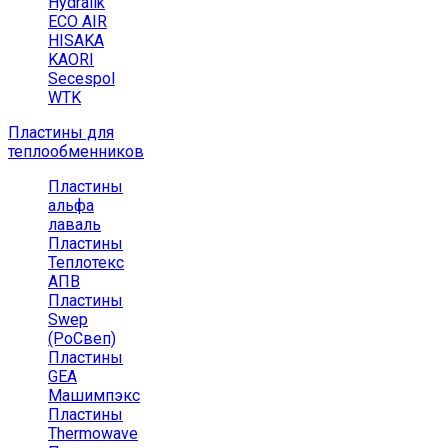
Hydralik
ECO AIR
HISAKA
KAORI
Secespol
WTK
Пластины для
теплообменников
Пластины
альфа
лаваль
Пластины
Теплотекс
АПВ
Пластины
Swep
(РоСвеп)
Пластины
GEA
Машимпэкс
Пластины
Thermowave