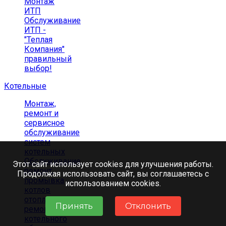
Монтаж
ИТП
Обслуживание
ИТП -
"Теплая
Компания"
правильный
выбор!
Котельные
Монтаж,
ремонт и
сервисное
обслуживание
систем
котельных
Обслуживание,
Этот сайт использует cookies для улучшения работы.
ремонт,
Продолжая использовать сайт, вы соглашаетесь с
промывка
использованием cookies.
котлов
отопления,
Принять
Отклонить
ремонт
котельного