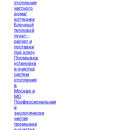
отопления
частного
дома/
коттеджа
Блочный
тепловой
пункт -
расчет и
поставки
под ключ
Промывка,
установка
и очистка
систем
отопления
в
Москве и
МО
Профессиональная
и
экологически
чистая
промывка
и очистка