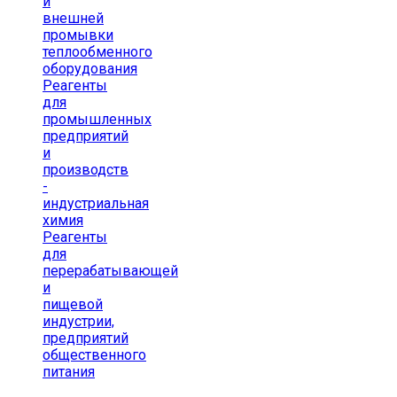
и
внешней
промывки
теплообменного
оборудования
Реагенты
для
промышленных
предприятий
и
производств
-
индустриальная
химия
Реагенты
для
перерабатывающей
и
пищевой
индустрии,
предприятий
общественного
питания