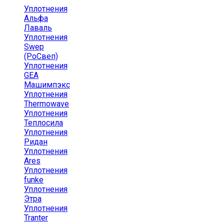
Уплотнения
Альфа
Лаваль
Уплотнения
Swep
(РоСвеп)
Уплотнения
GEA
Машимпэкс
Уплотнения
Thermowave
Уплотнения
Теплосила
Уплотнения
Ридан
Уплотнения
Ares
Уплотнения
funke
Уплотнения
Этра
Уплотнения
Tranter