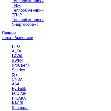
Теплообменники
ТИЖ
Теплообменники
ТПлР
Теплообменники
Энергосервис
Паяные
теплообменники
ПТО
ALFA
LAVAL
SWEP
(РоСвеп)
Sondex
(S)
ONDA
ASA
Hydralik
ECO AIR
HISAKA
KAORI
Secespol