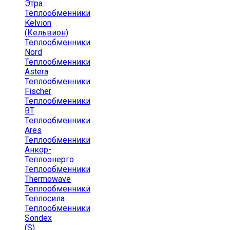
Этра
Теплообменники
Kelvion
(Кельвион)
Теплообменники
Nord
Теплообменники
Astera
Теплообменники
Fischer
Теплообменники
ВТ
Теплообменники
Ares
Теплообменники
Анкор-
Теплоэнерго
Теплообменники
Thermowave
Теплообменники
Теплосила
Теплообменники
Sondex
(S)