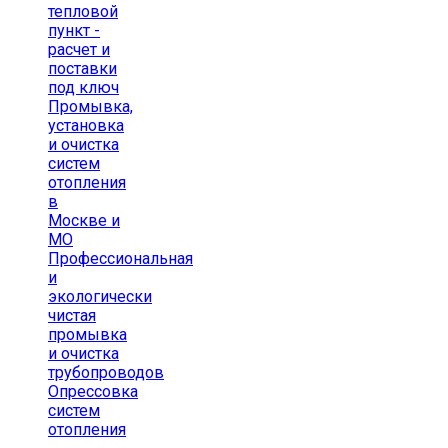
тепловой
пункт -
расчет и
поставки
под ключ
Промывка,
установка
и очистка
систем
отопления
в
Москве и
МО
Профессиональная
и
экологически
чистая
промывка
и очистка
трубопроводов
Опрессовка
систем
отопления