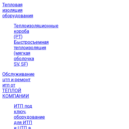
Тепловая
изоляция
оборудования
Теплоизоляционные
короба
(РТ)
Быстросъемная
теплоизоляция
(мягкая
оболочка
SV, SF)
Обслуживание
цтп и ремонт
итп от
ТЁПЛОЙ
КОМПАНИИ
ИТП под
ключ,
оборудование
для ИТП
и ЦТП в