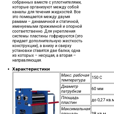
собранных вместе с уплотнителями,
которые организуют между собой
каналы для течения жидкостей. Все
это помещается между двумя
рамами – динамичной и статичной,
именуемыми прижимной и опорной
соответственно. Для укрепления
системы пластины гофрируются (это
придает дополнительную жесткость
конструкции), а внизу и сверху
установки ставятся две балки, одна
из которых – несущая, а вторая –
направляющая.
Характеристики
Макс. рабочая
150 С
температура
Диаметр
60 мм
патрубков
Площадь
до 0,27 кв.
пластин
Максимальная
площадь
38 кв.м