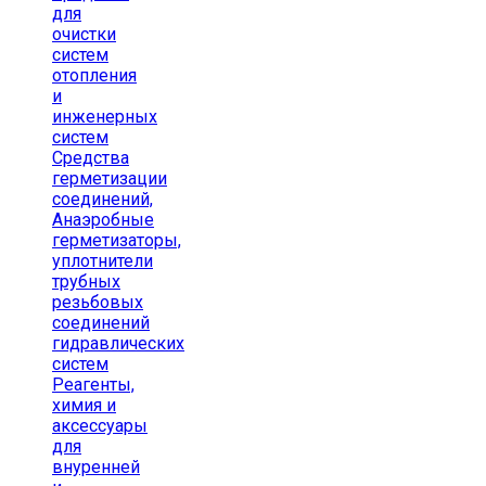
для
очистки
систем
отопления
и
инженерных
систем
Средства
герметизации
соединений,
Анаэробные
герметизаторы,
уплотнители
трубных
резьбовых
соединений
гидравлических
систем
Реагенты,
химия и
аксессуары
для
внуренней