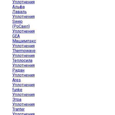
Уплотнения
Альфа
Лаваль
Уплотнения
Swep
(РоСвеп)
Уплотнения
GEA
Машимпэкс
Уплотнения
Thermowave
Уплотнения
Теплосила
Уплотнения
Ридан
Уплотнения
Ares
Уплотнения
funke
Уплотнения
Этра
Уплотнения
Tranter
Уплотнения