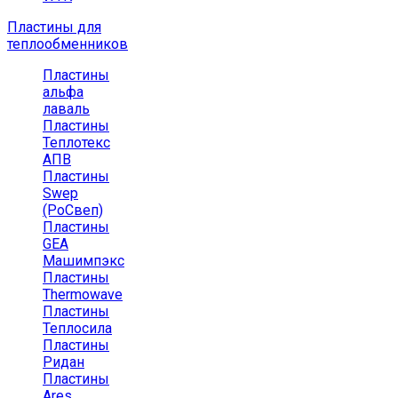
Пластины для
теплообменников
Пластины
альфа
лаваль
Пластины
Теплотекс
АПВ
Пластины
Swep
(РоСвеп)
Пластины
GEA
Машимпэкс
Пластины
Thermowave
Пластины
Теплосила
Пластины
Ридан
Пластины
Ares