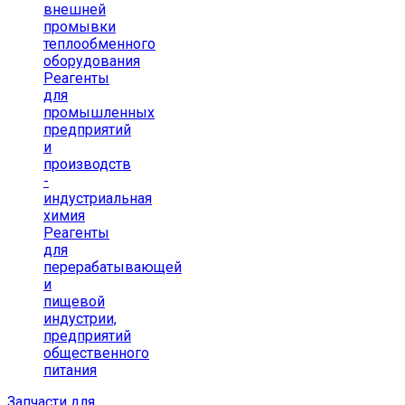
внешней
промывки
теплообменного
оборудования
Реагенты
для
промышленных
предприятий
и
производств
-
индустриальная
химия
Реагенты
для
перерабатывающей
и
пищевой
индустрии,
предприятий
общественного
питания
Запчасти для