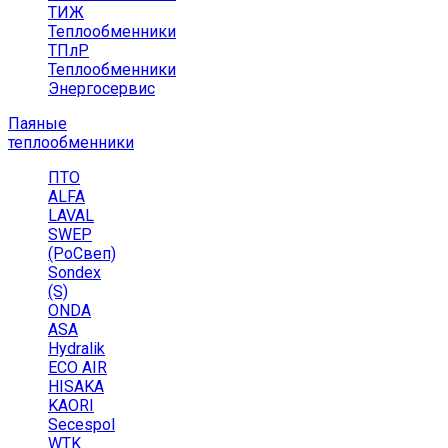
ТИЖ
Теплообменники
ТПлР
Теплообменники
Энергосервис
Паяные
теплообменники
ПТО
ALFA
LAVAL
SWEP
(РоСвеп)
Sondex
(S)
ONDA
ASA
Hydralik
ECO AIR
HISAKA
KAORI
Secespol
WTK