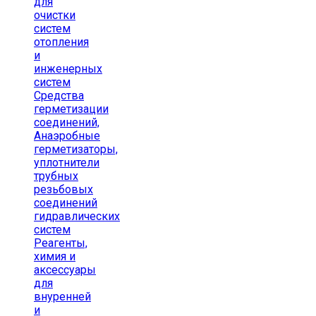
для
очистки
систем
отопления
и
инженерных
систем
Средства
герметизации
соединений,
Анаэробные
герметизаторы,
уплотнители
трубных
резьбовых
соединений
гидравлических
систем
Реагенты,
химия и
аксессуары
для
внуренней
и