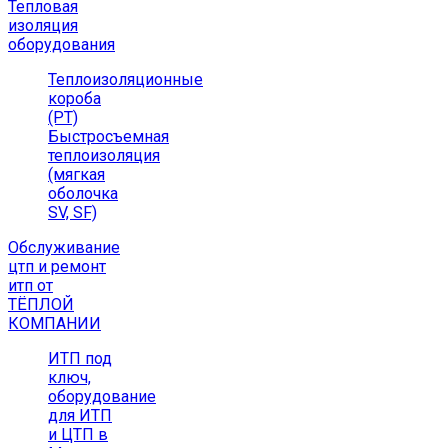
Тепловая
изоляция
оборудования
Теплоизоляционные
короба
(РТ)
Быстросъемная
теплоизоляция
(мягкая
оболочка
SV, SF)
Обслуживание
цтп и ремонт
итп от
ТЁПЛОЙ
КОМПАНИИ
ИТП под
ключ,
оборудование
для ИТП
и ЦТП в